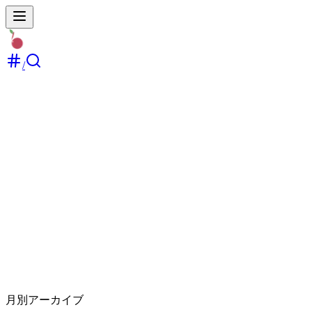
/
hasLink
:
使う使わない
作成日時（新しい順）
Loading...
取得中
タグ
ブログ
キーワード
ライフハック
ポエム
キーボード
HHKB
ガジェット
タイピング
暗号通貨
Twitter
Apple
iPad
linemo
ymobile
AirPods
食事
美容
脱毛
サポート
PodCast
スパム
ブログ
個人開発
oppo
Android
react
プロ
グラミング
recoil
storybook
typescript
アウトプット
人生
ログ
月別アーカイブ